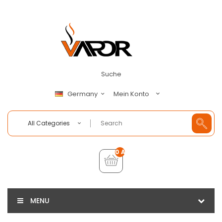
Suche
Mein Konto
Germany
All Categories
0 Artikel - €0,00
MENU