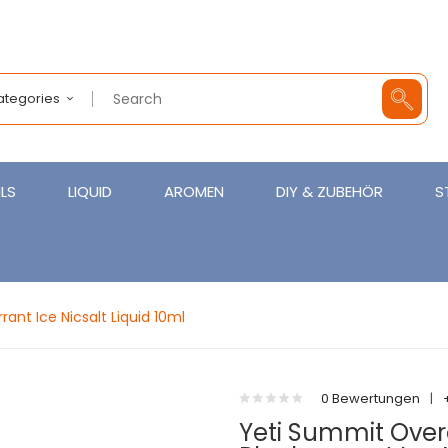
Categories
LS
LIQUID
AROMEN
DIY & ZUBEHÖR
S
nt Ice Nicsalt Liquid 10ml
0 Bewertungen
|
Yeti Summit Ove