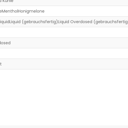
a Kühle
reMentholHonigmelone
-LiquidLiquid (gebrauchsfertig)Liquid Overdosed (gebrauchsfertig
dosed
t