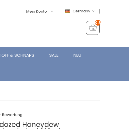
Germany
Mein Konto
0 Artikel - €0,00
TOFF & SCHNAPS
SALE
NEU
+ Bewertung
rdozed Honeydew