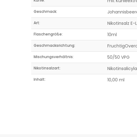
Kühle:
mit Kühleextr
Geschmack:
Johannisbee
Art:
Nikotinsalz E
Flaschengröße:
10ml
Geschmacksrichtung:
FruchtigOver
Mischungsverhältnis:
50/50 VPG
Nikotinsalzart:
Nikotinsalicyla
Inhalt:
10,00 ml