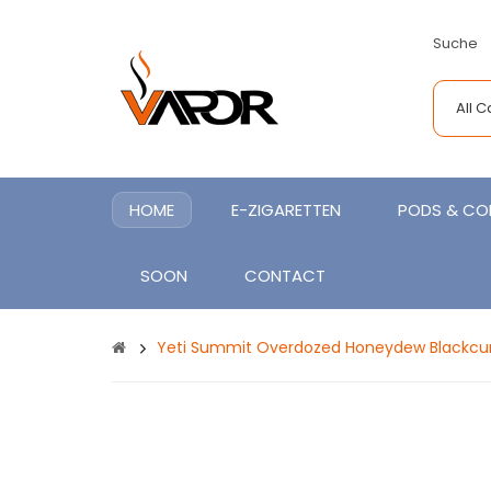
Suche
All 
HOME
E-ZIGARETTEN
PODS & COI
SOON
CONTACT
Yeti Summit Overdozed Honeydew Blackcurra