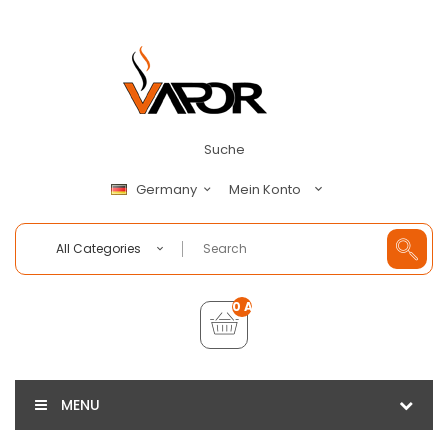
Suche
Mein Konto
Germany
All Categories
0 Artikel - €0,00
MENU