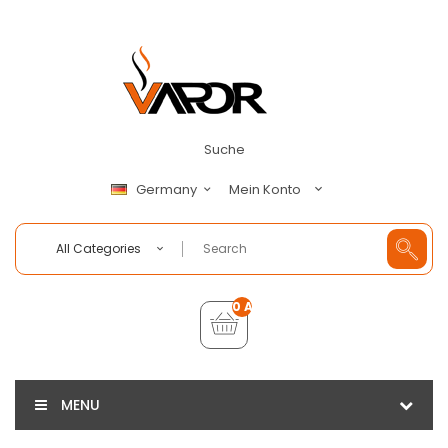
Suche
Mein Konto
Germany
All Categories
0 Artikel - €0,00
MENU