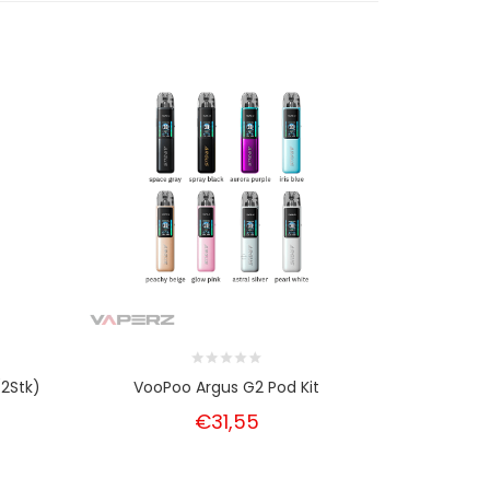
2Stk)
VooPoo Argus G2 Pod Kit
Voopoo A
€31,55