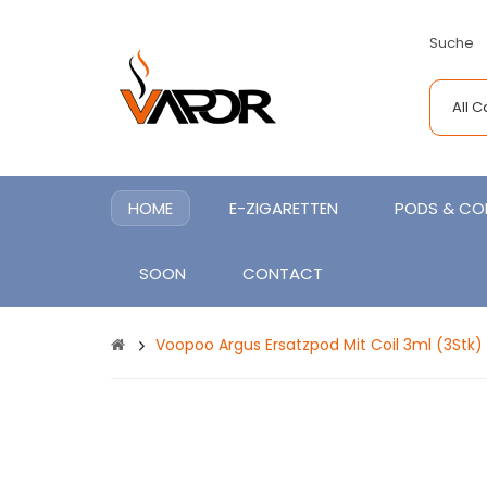
Suche
All 
HOME
E-ZIGARETTEN
PODS & COI
SOON
CONTACT
Voopoo Argus Ersatzpod Mit Coil 3ml (3Stk)