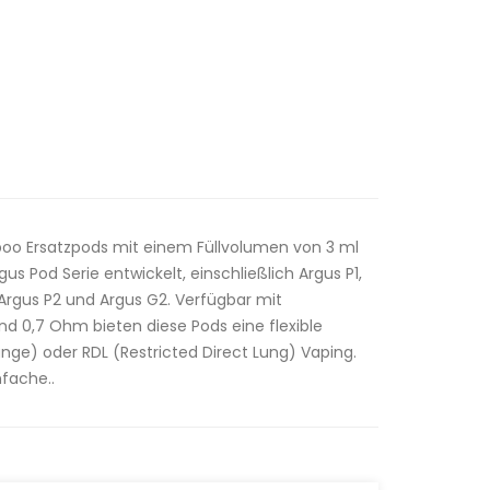
oo Ersatzpods mit einem Füllvolumen von 3 ml
gus Pod Serie entwickelt, einschließlich Argus P1,
, Argus P2 und Argus G2. Verfügbar mit
 0,7 Ohm bieten diese Pods eine flexible
ge) oder RDL (Restricted Direct Lung) Vaping.
nfache..