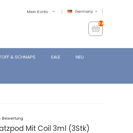
Germany
Mein Konto
0 Artikel - €0,00
TOFF & SCHNAPS
SALE
NEU
+ Bewertung
tzpod Mit Coil 3ml (3Stk)