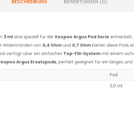
BESCHREIBUNG
BEWERTUNGEN (0)
on
3 ml
sind speziell für die
Voopoo Argus Pod Serie
entwickelt,
it Widerständen von
0,4 Ohm
und
0,7 Ohm
bieten diese Pods ei
Pod verfügt über ein einfaches
Top-Fill-System
mit einem siche
oopoo Argus Ersatzpods
, perfekt geeignet für ein langes un
Pod
3,0 ml