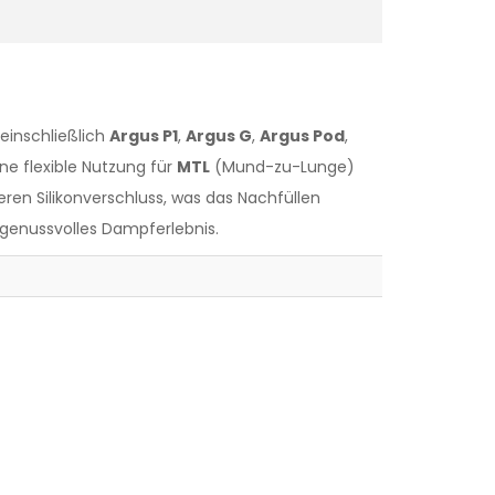
 einschließlich
Argus P1
,
Argus G
,
Argus Pod
,
ne flexible Nutzung für
MTL
(Mund-zu-Lunge)
ren Silikonverschluss, was das Nachfüllen
d genussvolles Dampferlebnis.