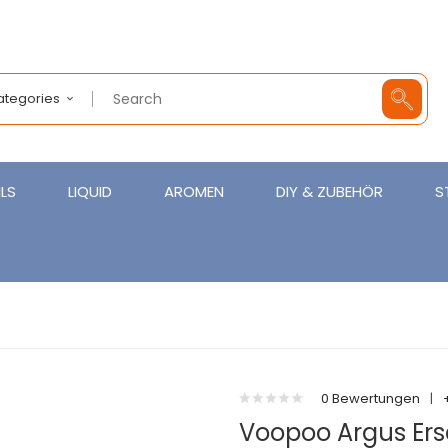
Categories
LS
LIQUID
AROMEN
DIY & ZUBEHÖR
S
0 Bewertungen
|
Voopoo Argus Ersa