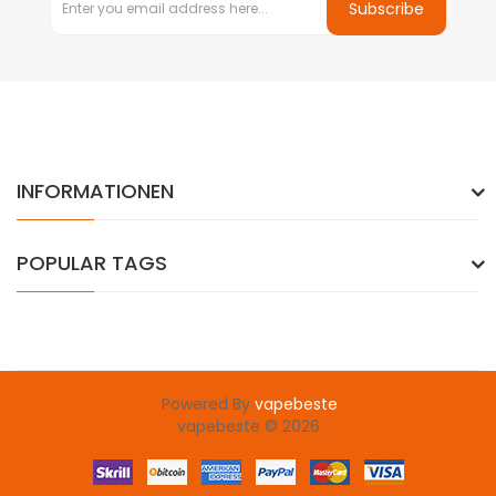
Subscribe
INFORMATIONEN
POPULAR TAGS
Powered By
vapebeste
casino sites
online casino uk
78win
online casino
78win
slot gacor
7
vapebeste © 2026