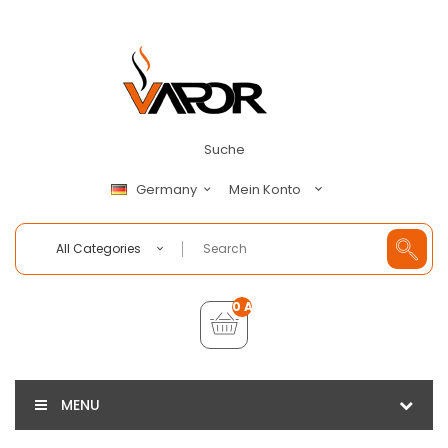
Suche
Mein Konto
Germany
All Categories
0 Artikel - €0,00
MENU