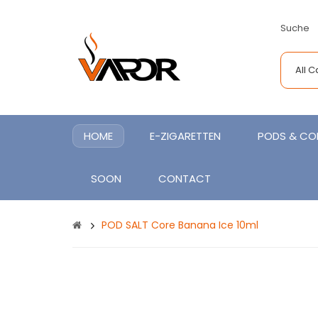
Suche
All 
HOME
E-ZIGARETTEN
PODS & COI
SOON
CONTACT
POD SALT Core Banana Ice 10ml