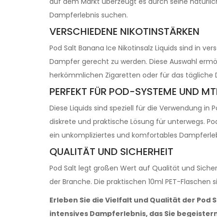
auf dem Markt überzeugt es durch seine natürlic
Dampferlebnis suchen.
VERSCHIEDENE NIKOTINSTÄRKEN
Pod Salt Banana Ice Nikotinsalz Liquids sind in v
Dampfer gerecht zu werden. Diese Auswahl ermögli
herkömmlichen Zigaretten oder für das tägliche
PERFEKT FÜR POD-SYSTEME UND M
Diese Liquids sind speziell für die Verwendung in
diskrete und praktische Lösung für unterwegs. Po
ein unkompliziertes und komfortables Dampferle
QUALITÄT UND SICHERHEIT
Pod Salt legt großen Wert auf Qualität und Siche
der Branche. Die praktischen 10ml PET-Flaschen 
Erleben Sie die Vielfalt und Qualität der Pod 
intensives Dampferlebnis, das Sie begeistern