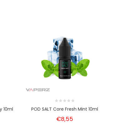
y 10ml
POD SALT Core Fresh Mint 10ml
POD SALT 
€8,55