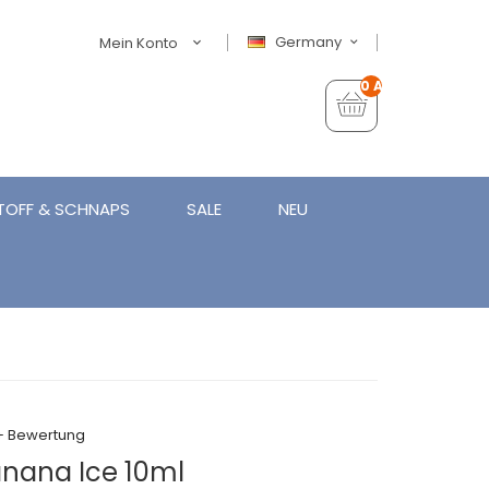
Germany
Mein Konto
0 Artikel - €0,00
TOFF & SCHNAPS
SALE
NEU
+ Bewertung
nana Ice 10ml