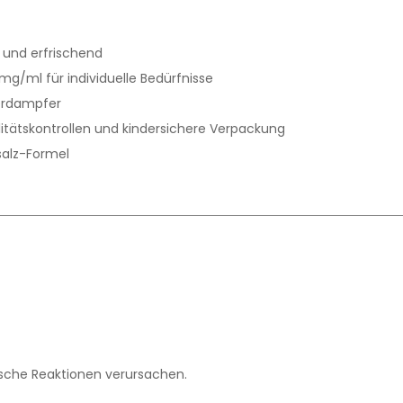
 und erfrischend
g/ml für individuelle Bedürfnisse
erdampfer
itätskontrollen und kindersichere Verpackung
salz-Formel
ische Reaktionen verursachen.