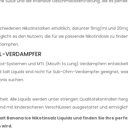
he Süße und die intensive Geschmacksentfaltung, die es perfekt
erschiedenen Nikotinstärken erhältlich, darunter 11mg/ml und 20m
cht es den Nutzern, die für sie passende Nikotindosis zu finden
 Dampfen.
TL-VERDAMPFER
 Pod-Systemen und MTL (Mouth to Lung) Verdampfern entwickelt. S
d Salt Liquids sind nicht für Sub-Ohm-Verdampfer geeignet, was 
bnis suchen.
rheit. Alle Liquids werden unter strengen Qualitätskontrollen h
sind mit kindersicheren Verschlüssen ausgestattet und ermögli
Salt Banana Ice Nikotinsalz Liquids und finden Sie Ihre perf
 wird.