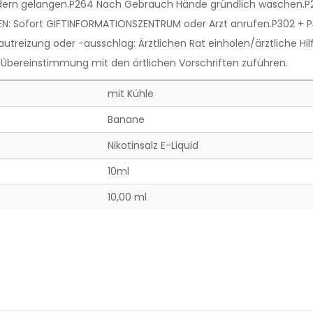
indern gelangen.P264 Nach Gebrauch Hände gründlich waschen.P2
EN: Sofort GIFTINFORMATIONSZENTRUM oder Arzt anrufen.P302 + P3
autreizung oder -ausschlag: Ärztlichen Rat einholen/ärztliche Hi
 Übereinstimmung mit den örtlichen Vorschriften zuführen.
mit Kühle
Banane
Nikotinsalz E-Liquid
10ml
10,00 ml