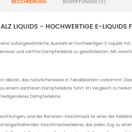
BESCHREIBUNG
BEWERTUNGEN (0)
ALZ LIQUIDS - HOCHWERTIGE E-LIQUIDS F
 eine außergewöhnliche Auswahl an hochwertigen E-Liquids mi
tensives und sanftes Dampferlebnis zu gewährleisten. Mit verschi
 von Nikotin, das natürlicherweise in Tabakblättern vorkommt. Di
zu einem sanfteren Dampferlebnis führt. Im Vergleich zu herköm
efriedigenderes Dampferlebnis.
cksrichtungen, und der Bananen-Geschmack ist einer der belieb
und langanhaltendes Geschmackserlebnis, das jeden Zug zu ein