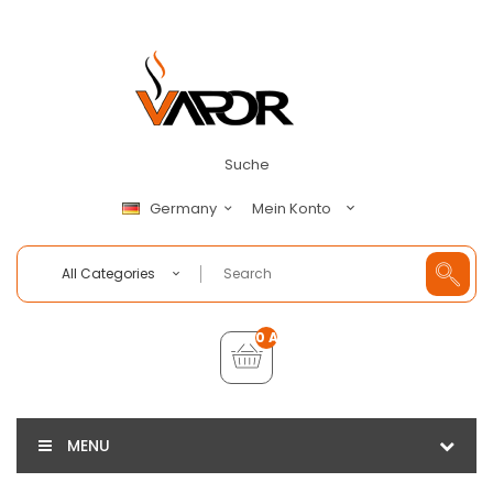
Suche
Mein Konto
Germany
All Categories
0 Artikel - €0,00
MENU