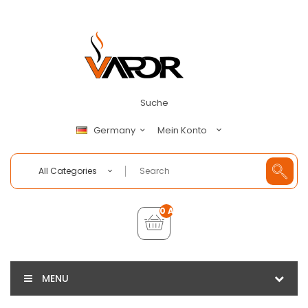
Suche
Mein Konto
Germany
All Categories
0 Artikel - €0,00
MENU