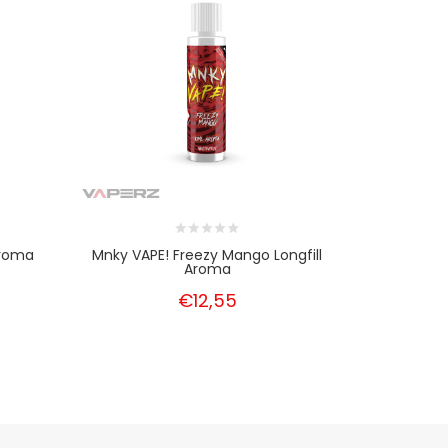
 Aroma
Mnky VAPE! Freezy Mango Longfill
Riot Squad
Aroma
€12,55