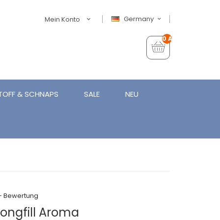
Germany
Mein Konto
0 Artikel - €0,00
TOFF & SCHNAPS
SALE
NEU
+ Bewertung
Longfill Aroma