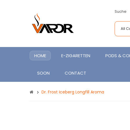
Suche
All 
HOME
E-ZIGARETTEN
PODS & COI
SOON
CONTACT
Dr. Frost Iceberg Longfill Aroma