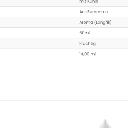
mit Kühle
AnisBeerenmix
Aroma (Longfill)
60ml
Fruchtig
14,00 ml