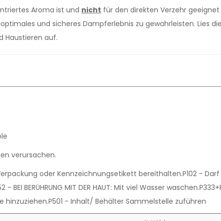
ntriertes Aroma ist und
nicht
für den direkten Verzehr geeignet 
ptimales und sicheres Dampferlebnis zu gewährleisten. Lies d
d Haustieren auf.
ole
nen verursachen.
ch, Verpackung oder Kennzeichnungsetikett bereithalten.P102 - Dar
- BEI BERÜHRUNG MIT DER HAUT: Mit viel Wasser waschen.P333+P3
lfe hinzuziehen.P501 - Inhalt/ Behälter Sammelstelle zuführen