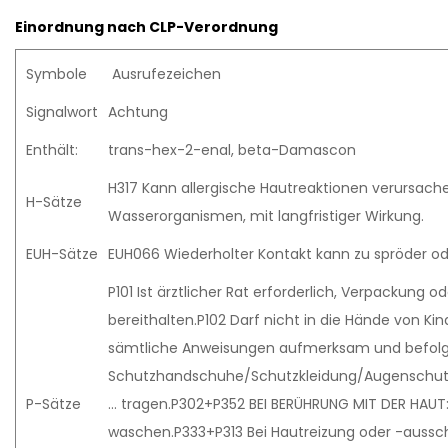
Einordnung nach CLP-Verordnung
Symbole
Ausrufezeichen
Signalwort
Achtung
Enthält:
trans-hex-2-enal, beta-Damascon
H317 Kann allergische Hautreaktionen verursache
H-Sätze
Wasserorganismen, mit langfristiger Wirkung.
EUH-Sätze
EUH066 Wiederholter Kontakt kann zu spröder ode
P101 Ist ärztlicher Rat erforderlich, Verpackung 
bereithalten.P102 Darf nicht in die Hände von Ki
sämtliche Anweisungen aufmerksam und befolge
Schutzhandschuhe/Schutzkleidung/Augenschut
P-Sätze
… tragen.P302+P352 BEI BERÜHRUNG MIT DER HAUT: 
waschen.P333+P313 Bei Hautreizung oder -ausschl