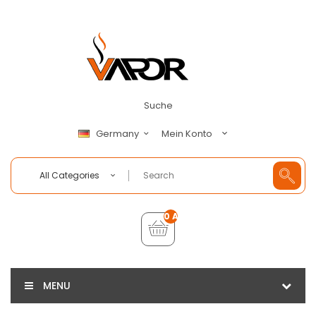
Suche
Mein Konto
Germany
All Categories
0 Artikel - €0,00
MENU